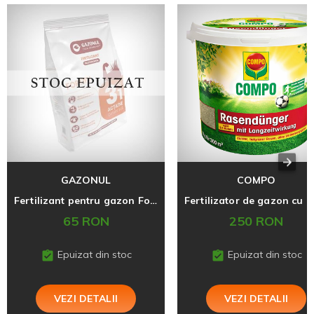
GAZONUL
COMPO
Fertilizant pentru gazon Fortify, 6 kg
65 RON
250 RON
Epuizat din stoc
Epuizat din stoc
VEZI DETALII
VEZI DETALII