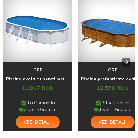
GRE
GRE
Piscina ovala cu pereti metalici albi 730 x 375 h 120 cm
11.917 RON
13.576 RON
La Comanda
Stoc Furnizor
Livrare Gratuita
Livrare Gratuita
VEZI DETALII
VEZI DETALII