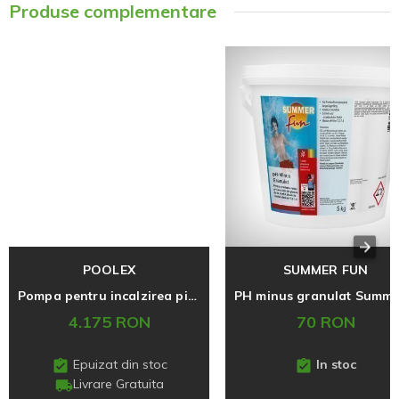
Produse complementare
POOLEX
SUMMER FUN
Pompa pentru incalzirea piscinei Nano Action 5 Reversible
4.175 RON
70 RON
Epuizat din stoc
In stoc
Livrare Gratuita