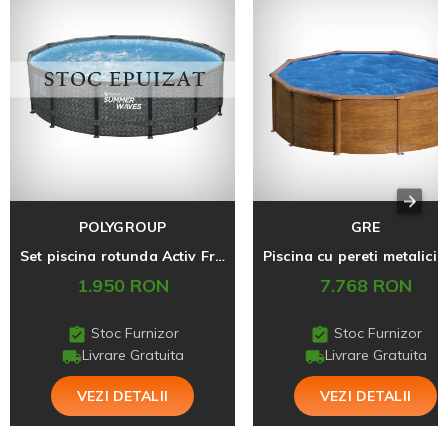
POLYGROUP
GRE
Set piscina rotunda Activ Frame Dark Herringbone 4,27 m x 1,07 cm cu cadru metalic Summer Waves
1.950 RON
7.768 RON
Stoc Furnizor
Stoc Furnizor
Livrare Gratuita
Livrare Gratuita
VEZI DETALII
VEZI DETALII