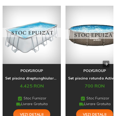
POLYGROUP
POLYGROUP
Set piscina dreptunghiulara Elite Frame 5,49 m x 2,74 m x 1,32 m cu cadru metalic Summer Waves
4.425 RON
700 RON
Stoc Furnizor
Stoc Furnizor
Livrare Gratuita
Livrare Gratuita
VEZI DETALII
VEZI DETALII