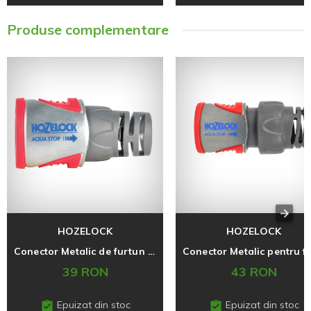
Produse complementare
HOZELOCK
HOZELOCK
Conector Metalic de furtun cu Aqua Stop 12,5 mm (1/2'')
39 RON
43 RON
Epuizat din stoc
Epuizat din stoc