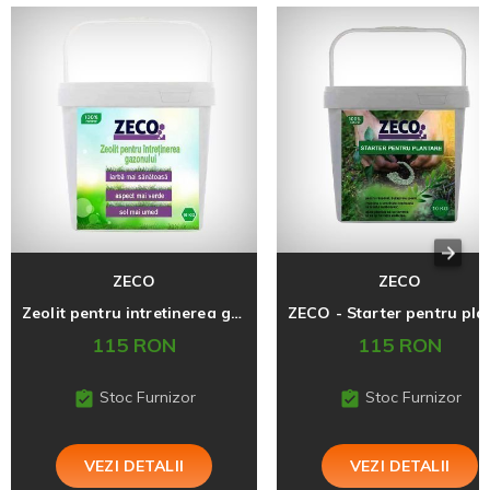
ZECO
ZECO
Zeolit pentru intretinerea gazonului, ZECO, 10 kg
115 RON
115 RON
Stoc Furnizor
Stoc Furnizor
VEZI DETALII
VEZI DETALII