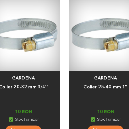
GARDENA
GARDENA
a
Adauga
Colier 20-32 mm 3/4''
Colier 25-40 mm 1''
10 RON
10 RON
assignment_turned_in
assignment_turned_in
Stoc Furnizor
Stoc Furnizor