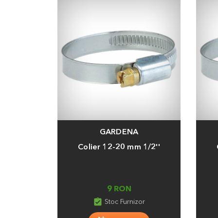
GARDENA
Adauga
Adaug
Colier 12-20 mm 1/2''
9 RON
assignment_turned_in
Stoc Furnizor