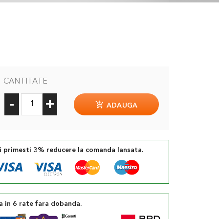
CANTITATE
-
+
ADAUGA
si primesti 3% reducere la comanda lansata.
a in 6 rate fara dobanda.