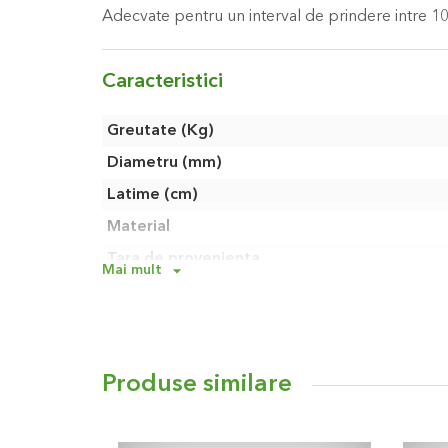
Adecvate pentru un interval de prindere intre 
Caracteristici
Caracteristici
Greutate (Kg)
Diametru (mm)
Latime (cm)
Material
Tara de provenienta
Mai mult
Componenta set livrare standard
Produse similare