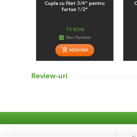
Cupla cu filet 3/4'' pentru
C
furtun 1/2"
11 RON
assignment_turned_in
Stoc Furnizor
ADAUGA
Review-uri