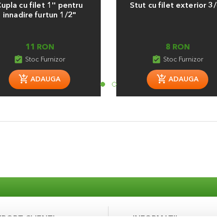
upla cu filet 1'' pentru
Stut cu filet exterior 3/
innadire furtun 1/2"
11 RON
8 RON
assignment_turned_in
assignment_turned_in
Stoc Furnizor
Stoc Furnizor
ADAUGA
ADAUGA