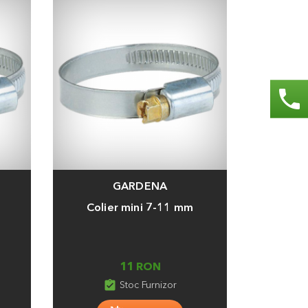
phone
GARDENA
Adauga
Colier mini 7-11 mm
11 RON
assignment_turned_in
Stoc Furnizor