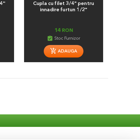
4''
Cupla cu filet 3/4" pentru
Spri
innadire furtun 1/2"
14 RON
assignment_turned_in
assignment_tu
Stoc Furnizor
ADAUGA