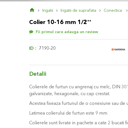
Skip
Irigatii
Irigatii de suprafata
Conectica
to
the
Colier 10-16 mm 1/2''
beginning
of
Fii primul care adauga un review
the
images
gallery
ID
7190-20
Detalii
Colierele de furtun cu angrenaj cu melc, DIN 3017
galvanizate, hexagonale, cu cap crestat.
Acestea fixeaza furtunul de o conexiune sau de 
Latimea colierului de furtun este 9 mm.
Colierele sunt livrate in pachete a cate 2 bucati f