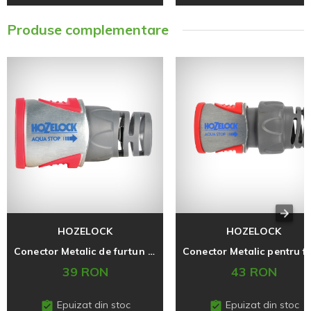
Produse complementare
HOZELOCK
HOZELOCK
Conector Metalic de furtun cu Aqua Stop 12,5 mm (1/2'')
39 RON
43 RON
Epuizat din stoc
Epuizat din stoc