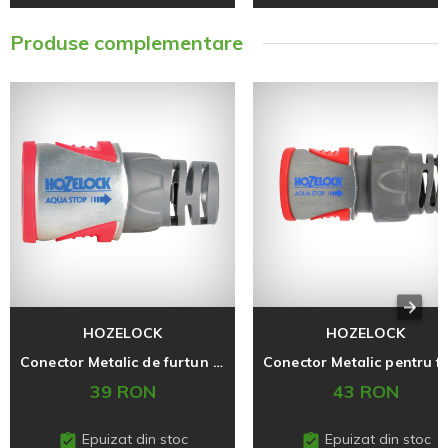
Produse complementare
HOZELOCK
HOZELOCK
Conector Metalic de furtun cu Aqua Stop 12,5 mm (1/2'')
39 RON
43 RON
Epuizat din stoc
Epuizat din stoc