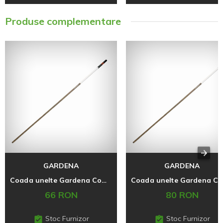
Produse complementare
GARDENA
GARDENA
Coada unelte Gardena Combysistem, 130 cm
Coa
66 RON
80 RON
Stoc Furnizor
Stoc Furnizor