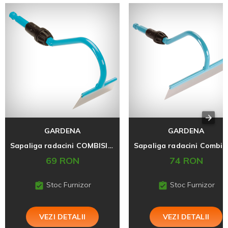
GARDENA
GARDENA
Sapaliga radacini COMBISISTEM, 8cm
69 RON
74 RON
Stoc Furnizor
Stoc Furnizor
VEZI DETALII
VEZI DETALII