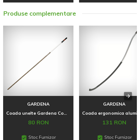
Produse complementare
GARDENA
GARDENA
Coada unelte Gardena Combysistem, 150 cm
80 RON
131 RON
Stoc Furnizor
Stoc Furnizor