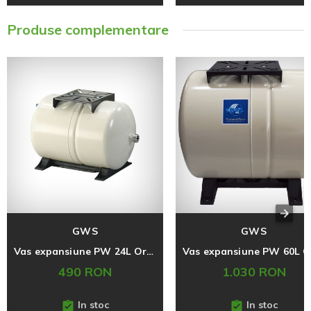
Produse complementare
GWS
GWS
Vas expansiune PW 24L Orizontal, Apa Potabila
490 RON
1.030 RON
In stoc
In stoc