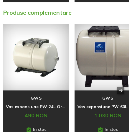
Produse complementare
GWS
GWS
Vas expansiune PW 24L Orizontal, Apa Potabila
490 RON
1.030 RON
In stoc
In stoc